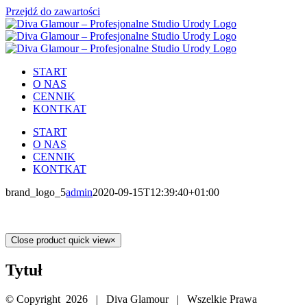
Przejdź do zawartości
START
O NAS
CENNIK
KONTKAT
START
O NAS
CENNIK
KONTKAT
brand_logo_5
admin
2020-09-15T12:39:40+01:00
Close product quick view
×
Tytuł
© Copyright
2026 | Diva Glamour | Wszelkie Prawa