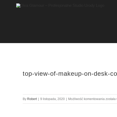
Przejdź
do
zawartości
top-view-of-makeup-on-desk-co
top-
By
Robert
|
9 listopada, 2020
|
Możliwość komentowania
została
view-
of-