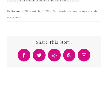
Schwarzkopf
By
Robert
|
29 września, 2020
|
Możliwość komentowania
została
wyłączona
Share This Story!
Facebook
Twitter
Reddit
WhatsApp
Email