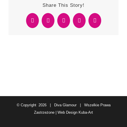
Share This Story!
Facebook
Twitter
Reddit
WhatsApp
Email
© Copyright
2026 | Diva Glamour | Wszelkie Prawa
Zastrzeżone | Web Design
Kuba-Art