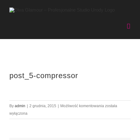
Przejdź
do
zawartości
post_5-compressor
post_5-
By
admin
|
2 grudnia, 2015
|
Możliwość komentowania
została
compressor
wyłączona