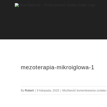
Przejdź
do
zawartości
mezoterapia-mikroiglowa-1
mezoter
By
Robert
|
9 listopada, 2020
|
Możliwość komentowania
została
mikroig
1