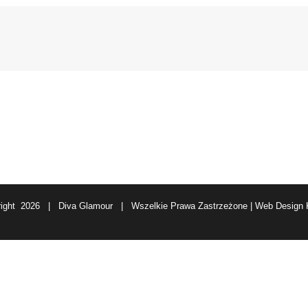
right
2026 | Diva Glamour | Wszelkie Prawa Zastrzeżone | Web Design