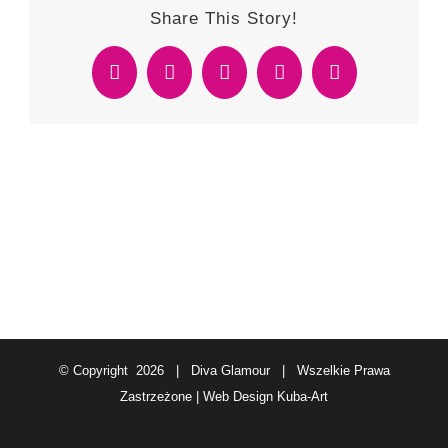
Share This Story!
Facebook
Twitter
Reddit
WhatsApp
Email
© Copyright
2026 | Diva Glamour | Wszelkie Prawa
Zastrzeżone | Web Design
Kuba-Art