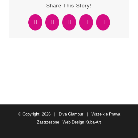
Share This Story!
Facebook
Twitter
Reddit
WhatsApp
Email
© Copyright
2026 | Diva Glamour | Wszelkie Prawa
Zastrzeżone | Web Design
Kuba-Art