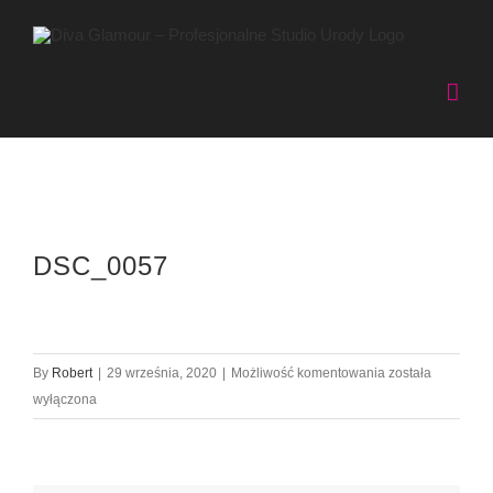
Przejdź
do
zawartości
DSC_0057
DSC_0057
By
Robert
|
29 września, 2020
|
Możliwość komentowania
została
wyłączona