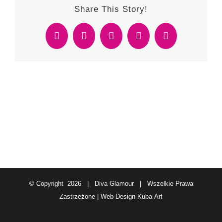
Share This Story!
Facebook
Twitter
Reddit
WhatsApp
Email
© Copyright
2026 | Diva Glamour | Wszelkie Prawa
Zastrzeżone | Web Design
Kuba-Art