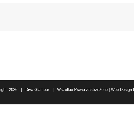
right
2026 | Diva Glamour | Wszelkie Prawa Zastrzeżone | Web Design