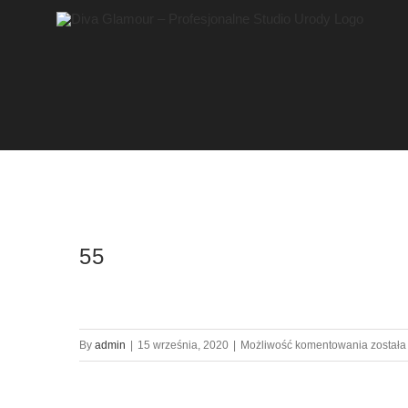
Przejdź
do
zawartości
55
55
By
admin
|
15 września, 2020
|
Możliwość komentowania
został